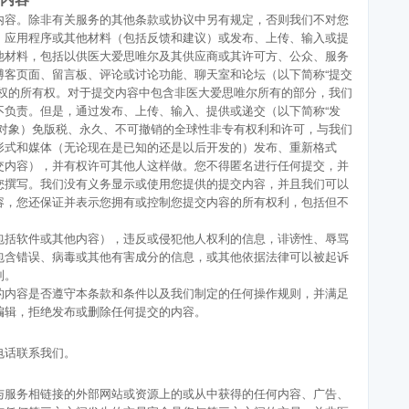
内容。除非有关服务的其他条款或协议中另有规定，否则我们不对您
、应用程序或其他材料（包括反馈和建议）或发布、上传、输入或提
他材料，包括以供医大爱思唯尔及其供应商或其许可方、公众、服务
博客页面、留言板、评论或讨论功能、聊天室和论坛（以下简称“提交
产权的所有权。对于提交内容中包含非医大爱思唯尔所有的部分，我们
不负责。但是，通过发布、上传、输入、提供或递交（以下简称“发
的对象）免版税、永久、不可撤销的全球性非专有权利和许可，与我们
形式和媒体（无论现在是已知的还是以后开发的）发布、重新格式
交内容），并有权许可其他人这样做。您不得匿名进行任何提交，并
您撰写。我们没有义务显示或使用您提供的提交内容，并且我们可以
容，您还保证并表示您拥有或控制您提交内容的所有权利，包括但不
包括软件或其他内容），违反或侵犯他人权利的信息，诽谤性、辱骂
包含错误、病毒或其他有害成分的信息，或其他依据法律可以被起诉
制。
的内容是否遵守本条款和条件以及我们制定的任何操作规则，并满足
编辑，拒绝发布或删除任何提交的内容。
电话联系我们。
与服务相链接的外部网站或资源上的或从中获得的任何内容、广告、