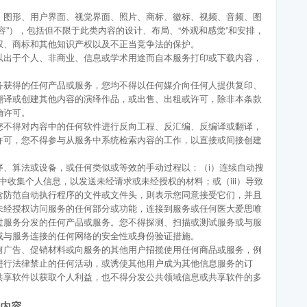
、图形、用户界面、视觉界面、照片、商标、徽标、视频、音频、图
容”），包括但不限于此类内容的设计、布局、“外观和感觉”和安排，
权、商标和其他知识产权以及不正当竞争法的保护。
以出于个人、非商业、信息或学术用途而自本服务打印或下载内容，
务获得的任何产品或服务，您均不得以任何媒介向任何人提供复印、
翻译或创建其他内容的演绎作品，或出售、出租或许可，除非本条款
确许可。
您不得对内容中的任何软件进行反向工程、反汇编、反编译或翻译，
许可，您不得参与从服务中系统检索内容的工作，以直接或间接创建
序、算法或设备，或任何类似或等效的手动过程以：（i）连续自动搜
中收集个人信息，以发送未经请求或未经授权的材料；或（iii）导致
含防范自动执行程序的文件或文件头，则表示您同意接受它们，并且
未经授权访问服务的任何部分或功能，连接到服务或任何医大爱思唯
过服务分发的任何产品或服务。您不得探测、扫描或测试服务或与服
或与服务连接的任何网络的安全性或身份验证措施。
何广告、促销材料或向服务的其他用户招揽使用任何商品或服务，例
进行法律禁止的任何活动，或诱使其他用户成为其他信息服务的订
共享软件以获取个人利益，也不得分发公共领域信息或共享软件的多
内容