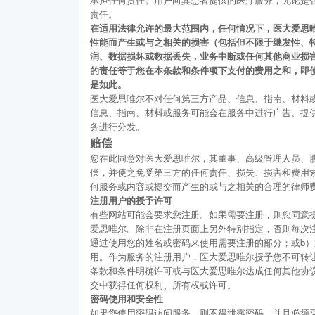
责任。
在适用法律允许的最大范围内，任何情况下，医大爱思
性能而产生或与之相关的损害（包括但不限于继发性、
润、数据损坏或数据丢失，业务中断或任何其他商业损
的责任等于您在本条款和条件项下支付的费用之和，即
是如此。
医大爱思唯尔不对任何第三方产品、信息、指南、材料
信息、指南、材料或服务可能会在服务中进行广告、提
务进行分发。
赔偿
您在此同意对医大爱思唯尔，其董事、高级管理人员、
偿，并使之免受第三方的任何责任、损失、损害和费用
何服务或内容或提交而产生的或与之相关的合理的律师
注册用户的授予许可
有些网站可能会要求您注册。如果需要注册，则您同意
爱思唯尔。除非在注册页面上另外特别指定，否则每次注
通过使用您的姓名或密码来使用需要注册的部分；或b
用。作为服务的注册用户，医大爱思唯尔授予您不可转
条款和条件明确许可或与医大爱思唯尔达成任何其他协
交中获得任何权利、所有权或许可。
密码使用和安全性
如果您使用密码访问服务，则不得泄露密码，并且必须