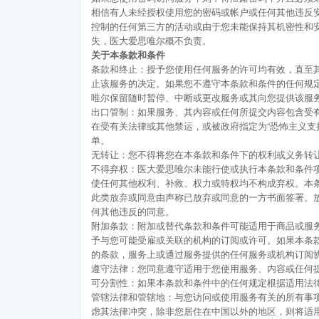
相信有人未经授权使用您的密码或帐户或任何其他违反
控制的任何第三方的活动或由于您未能保持其机密性和
失，医大爱思唯尔概不负责。
关于本条款和条件
条款和终止：授予您使用任何服务的许可均有效，直至
止该服务的决定。如果您不遵守本条款和条件的任何规
唯尔保留随时暂停、中断或更改服务或其向您提供该服
出口管制：如果服务、其内容或任何所提交内容包含受
在受有关法律或其他禁运，或被政府指定为“恐怖主义支
单。
无转让：您不得将您在本条款和条件下的权利或义务转
不得弃权：医大爱思唯尔未能行使或执行本条款和条件
使任何其他权利、补救、权力或特权均不构成弃权。本
此类放弃或同意由声称已放弃或同意的一方书面签署。
何其他违反的同意。
附加条款：附加或替代条款和条件可能适用于商品或服
予与您可能受雇或关联的机构的订阅或许可。如果本条
的条款，服务上或通过服务提供的任何服务或机构订阅
遵守法律：您同意遵守适用于您使用服务、内容或任何
可分割性：如果本条款和条件中的任何规定根据适用法
管辖法律和管辖地：与您访问或使用服务有关的所有事
虑其法律冲突，除非您居住在中国以外的地区，则将适