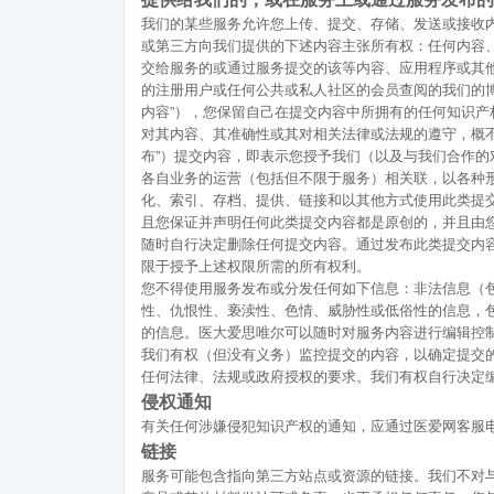
我们的某些服务允许您上传、提交、存储、发送或接收
或第三方向我们提供的下述内容主张所有权：任何内容
交给服务的或通过服务提交的该等内容、应用程序或其
的注册用户或任何公共或私人社区的会员查阅的我们的
内容”），您保留自己在提交内容中所拥有的任何知识
对其内容、其准确性或其对相关法律或法规的遵守，概
布”）提交内容，即表示您授予我们（以及与我们合作
各自业务的运营（包括但不限于服务）相关联，以各种
化、索引、存档、提供、链接和以其他方式使用此类提
且您保证并声明任何此类提交内容都是原创的，并且由
随时自行决定删除任何提交内容。通过发布此类提交内
限于授予上述权限所需的所有权利。
您不得使用服务发布或分发任何如下信息：非法信息（
性、仇恨性、亵渎性、色情、威胁性或低俗性的信息，
的信息。医大爱思唯尔可以随时对服务内容进行编辑控
我们有权（但没有义务）监控提交的内容，以确定提交
任何法律、法规或政府授权的要求。我们有权自行决定
侵权通知
有关任何涉嫌侵犯知识产权的通知，应通过医爱网客服
链接
服务可能包含指向第三方站点或资源的链接。我们不对