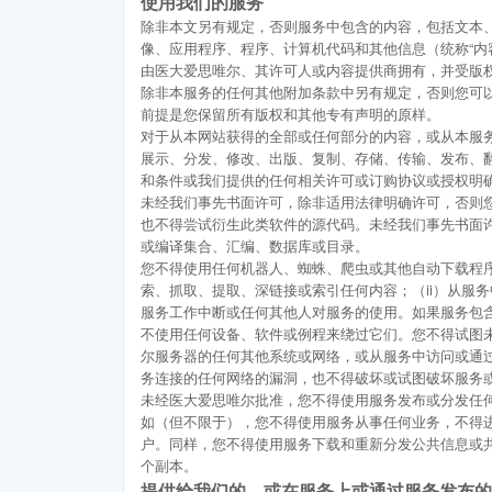
使用我们的服务
除非本文另有规定，否则服务中包含的内容，包括文本
像、应用程序、程序、计算机代码和其他信息（统称“内
由医大爱思唯尔、其许可人或内容提供商拥有，并受版
除非本服务的任何其他附加条款中另有规定，否则您可
前提是您保留所有版权和其他专有声明的原样。
对于从本网站获得的全部或任何部分的内容，或从本服
展示、分发、修改、出版、复制、存储、传输、发布、
和条件或我们提供的任何相关许可或订购协议或授权明
未经我们事先书面许可，除非适用法律明确许可，否则
也不得尝试衍生此类软件的源代码。未经我们事先书面
或编译集合、汇编、数据库或目录。
您不得使用任何机器人、蜘蛛、爬虫或其他自动下载程
索、抓取、提取、深链接或索引任何内容；（ii）从服务
服务工作中断或任何其他人对服务的使用。如果服务包
不使用任何设备、软件或例程来绕过它们。您不得试图
尔服务器的任何其他系统或网络，或从服务中访问或通
务连接的任何网络的漏洞，也不得破坏或试图破坏服务
未经医大爱思唯尔批准，您不得使用服务发布或分发任
如（但不限于），您不得使用服务从事任何业务，不得
户。同样，您不得使用服务下载和重新分发公共信息或
个副本。
提供给我们的，或在服务上或通过服务发布的