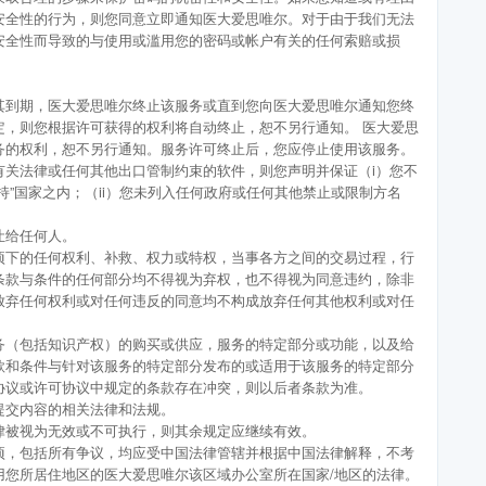
安全性的行为，则您同意立即通知医大爱思唯尔。对于由于我们无法
安全性而导致的与使用或滥用您的密码或帐户有关的任何索赔或损
其到期，医大爱思唯尔终止该服务或直到您向医大爱思唯尔通知您终
定，则您根据许可获得的权利将自动终止，恕不另行通知。 医大爱思
务的权利，恕不另行通知。服务许可终止后，您应停止使用该服务。
有关法律或任何其他出口管制约束的软件，则您声明并保证（i）您不
持”国家之内；（ii）您未列入任何政府或任何其他禁止或限制方名
让给任何人。
项下的任何权利、补救、权力或特权，当事各方之间的交易过程，行
条款与条件的任何部分均不得视为弃权，也不得视为同意违约，除非
放弃任何权利或对任何违反的同意均不构成放弃任何其他权利或对任
务（包括知识产权）的购买或供应，服务的特定部分或功能，以及给
款和条件与针对该服务的特定部分发布的或适用于该服务的特定部分
协议或许可协议中规定的条款存在冲突，则以后者条款为准。
提交内容的相关法律和法规。
律被视为无效或不可执行，则其余规定应继续有效。
项，包括所有争议，均应受中国法律管辖并根据中国法律解释，不考
用您所居住地区的医大爱思唯尔该区域办公室所在国家/地区的法律。