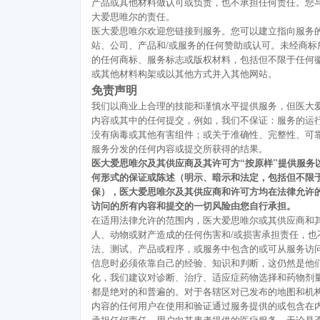
产品或其他材料做认可或负责，也不承担任何责任。您
大爱思唯尔的责任。
医大爱思唯尔欢迎您链接到服务。您可以建立指向服务
站、公司、产品和/或服务的任何赞助或认可。未经商
的任何商标、服务标志或版权材料，包括但不限于任何
或其他材料构架或以其他方式并入其他网站。
免责声明
我们以商业上合理的技能和谨慎水平提供服务，但医大
内容或其中的任何提交，例如，我们不保证：服务的运
没有病毒或其他有害组件；或关于准确性、完整性、可
服务分发的任何内容或提交所获得的结果。
医大爱思唯尔及其供应商及其许可方“按原样”提供服务
何形式的保证或陈述（明示、暗示和法定，包括但不限
保），医大爱思唯尔及其供应商和许可方均在法律允许
访问的所有内容和提交的一切风险由您自行承担。
在适用法律允许的范围内，医大爱思唯尔或其供应商和
人、动物或财产造成的任何伤害和/或损害承担责任，
法、测试、产品或程序，或服务中包含的或可从服务访
信息时必须依靠自己的经验、知识和判断，这仍然是他
化，我们建议对诊断、治疗、适应症药物选择和药物剂
都是绝对的和普遍的。对于各辖区对已发布的地图和机
内容的任何用户在使用和验证通过服务提供的或包含在
承担任何责任。用户向其患者提供的医疗服务，无论是