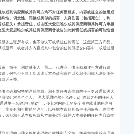
唯尔或其供应商或其许可方均不对任何因服务、内容或提交的使用或
特殊性、偶发性、间接或类似的损害，人身伤害（包括死亡），利
害或损失）承担责任，或由医大爱思唯尔或其供应商和其许可方承担
使医大爱思唯尔或其任何供应商曾被告知此种责任或损害的可能性也
或服务主张所有权，也不做认可或承担任何责任，这些第三方产品、
供或显示，或者并入内容或其中包含的任何所提交内容中，或通过服
股东、前任、利益继承人、员工、代理商、供应商和许可方进行赔
索赔，包括但不限于您因违反本条款和条件以及您使用或无法使用任
费或诉讼费。
提供准确和完整的注册信息。您有责任将该信息的任何更改通知医大
册仅针对单个个人。 医大爱思唯尔不允许：a）除您之外的任何人
）通过单一名称进行的访问，使其对网络上的多个用户或其他用户可
让、非专有和可撤销的许可，以根据本条款和条件使用服务。除非本
议，否则您不从本服务或从本服务访问或并入本服务的任何内容或提
采取合理的步骤来保护密码的机密性和安全性。如果您知道或有理由