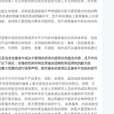
与任何第三方之间发生的交易完全是您与第三方之间的交易，并非医
的超文本链接，但前提是该链接不声明或暗示医大爱思唯尔对您的网
标所有者的明确书面同意或明确许可，您不得在网站上使用服务上出现
徽标。未经医大爱思唯尔事先书面同意，您不得将服务中的任何内容
爱思唯尔或其供应商或其许可方均未对服务做出任何具体承诺，包括
行不会中断或没有错误；任何缺陷将得到纠正；服务（包括服务器）
靠性、可用性、适用性、质量、不侵权、操作或可从服务获得或通过
以及包含在服务中或从中获得的所有内容和任何提交内容，且不作任
于以下保证：非侵权性和对特定用途的适销性和适用性的默示担
的最大范围内进行该等声明。您对服务的使用以及服务中包括的或可
其许可方均不对由于产品责任、渎职，未警告、疏忽或其他原因对
也不对使用或操作服务上显示或包含在内容中的任何想法、说明、方
问的任何提交内容承担责任。从业人员和研究人员在评估或应用任何
们的专业责任。由于医学科学的飞速发展以及政府法规和许可的变
量进行独立验证。所表达的讨论、观点和建议可能并非在每种情况下
构隶属关系的主张，医大爱思唯尔保持中立。 如果服务、内容或提交
内容或任何提交内容中的结果未施加应有的谨慎，则医大爱思唯尔不
否将服务、内容或提交与此类治疗结合使用，医大爱思唯尔均不承担