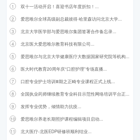
1
双十一活动开启！喜迎书店年度折扣！...
2
爱思唯尔全球高级副总裁彼得·哈里森访问北京大学...
3
北京大学医学部与爱思唯尔集团签署合作备忘录...
4
北京医大爱思唯尔教育科技有限公司...
5
爱思唯尔与北京大学健康医疗大数据国家研究院等机构...
6
医大时代教育20周年庆“口腔护理”专场直播...
7
口腔专业护士培训Ⅲ期之正畸专业课程正式上线...
8
全国执业药师继续教育专业科目示范性网络培训平台正...
9
发挥专业优势，倾情助力抗疫...
10
爱思唯尔养老长期照护课程编辑项目启动...
11
北大医疗-北医EDP研修班顺利结业...