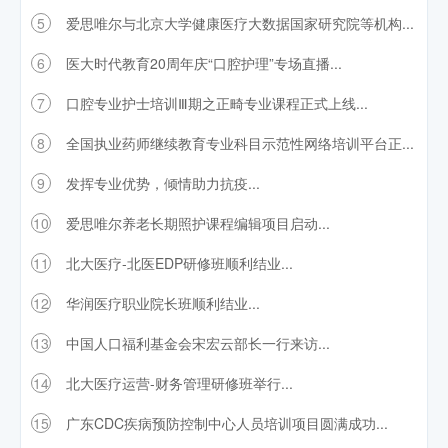
5
爱思唯尔与北京大学健康医疗大数据国家研究院等机构...
6
医大时代教育20周年庆“口腔护理”专场直播...
7
口腔专业护士培训Ⅲ期之正畸专业课程正式上线...
8
全国执业药师继续教育专业科目示范性网络培训平台正...
9
发挥专业优势，倾情助力抗疫...
10
爱思唯尔养老长期照护课程编辑项目启动...
11
北大医疗-北医EDP研修班顺利结业...
12
华润医疗职业院长班顺利结业...
13
中国人口福利基金会宋宏云部长一行来访...
14
北大医疗运营-财务管理研修班举行...
15
广东CDC疾病预防控制中心人员培训项目圆满成功...